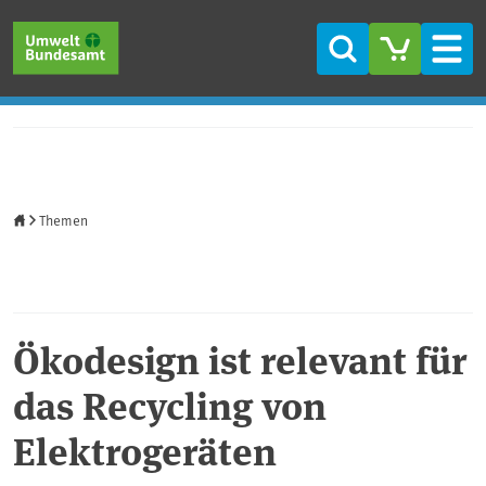
Direkt zum Inhalt
Direkt zum Hauptmenü
Direkt zur Fußzeile
Suche
Men
Startseite
Themen
Ökodesign ist relevant für
das Recycling von
Elektrogeräten