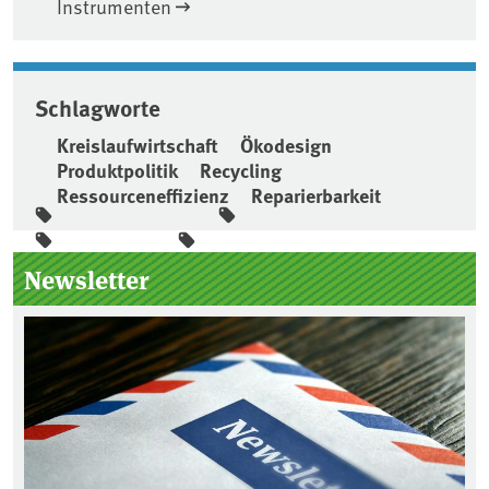
Instrumenten
Schlagworte
Kreislaufwirtschaft
Ökodesign
Produktpolitik
Recycling
Ressourceneffizienz
Reparierbarkeit
Seitenleiste
Newsletter