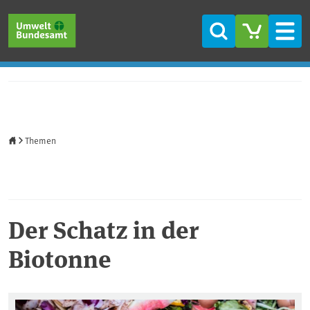
Direkt zum Inhalt
Direkt zum Hauptmenü
Direkt zur Fußzeile
Suche
Men
Startseite
Themen
Der Schatz in der
Biotonne