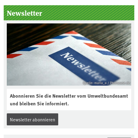
Seitenleiste
Newsletter
Quelle: maria_a / Photocase.de
Abonnieren Sie die Newsletter vom Umweltbundesamt
und bleiben Sie informiert.
Newsletter abonnieren