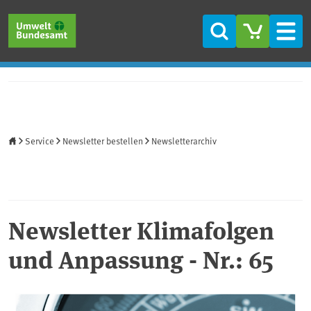
Direkt zum Inhalt
Direkt zum Hauptmenü
Direkt zur Fußzeile
Suche
Men
Startseite
Service
Newsletter bestellen
Newsletterarchiv
Newsletter Klimafolgen
und Anpassung - Nr.: 65