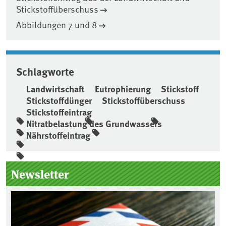
Stickstoffüberschuss
Abbildungen 7 und 8
Schlagworte
Landwirtschaft
Eutrophierung
Stickstoff
Stickstoffdünger
Stickstoffüberschuss
Stickstoffeintrag
Nitratbelastung des Grundwassers
Nährstoffeintrag
Seitenleiste
Newsletter