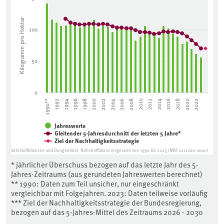
The chart has 1 X axis displaying categories.
The chart has 1 Y axis displaying Kilogramm pro Hektar. Data 
Kilogramm pro Hektar
100
50
0
2010
2002
2020
1994
2012
2004
2022
1996
2014
2006
1998
2016
1990**
2008
2000
2018
1992
Jahreswerte
Gleitender 5-Jahresdurchnitt der letzten 5 Jahre*
Ziel der Nachhaltigkeitsstrategie
Kap. A Nährstoffbilanzen und Düngemittel, Nährstoffbilanz insgesamt von 1990 bis 2023 (MBT-0111260-0000)
End of interactive chart.
* jährlicher Überschuss bezogen auf das letzte Jahr des 5-
Ein Diagramm zeigt den zeitlichen Verlauf des Stickstoffübers
Jahres-Zeitraums (aus gerundeten Jahreswerten berechnet)
** 1990: Daten zum Teil unsicher, nur eingeschränkt
vergleichbar mit Folgejahren. 2023: Daten teilweise vorläufig
*** Ziel der Nachhaltigkeitsstrategie der Bundesregierung,
bezogen auf das 5-Jahres-Mittel des Zeitraums 2026 - 2030