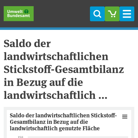
Direkt zum Inhalt
Direkt zum Hauptmenü
Direkt zur Fußzeile
Suche
Men
Saldo der
landwirtschaftlichen
Stickstoff-Gesamtbilanz
in Bezug auf die
landwirtschaftlich ...
Saldo der landwirtschaftlichen S
Saldo der landwirtschaftlichen Stickstoff-
Gesamtbilanz in Bezug auf die
Combination chart with 3 data series.
landwirtschaftlich genutzte Fläche
Ein Diagramm zeigt den zeitlichen Verlauf des Stickstoffübers
150