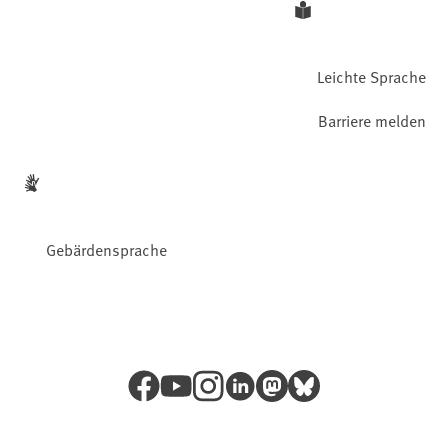
Leichte Sprache
Barriere melden
Gebärdensprache
Facebook
YouTube
Instagram
LinkedIn
Mastodon
Bluesky