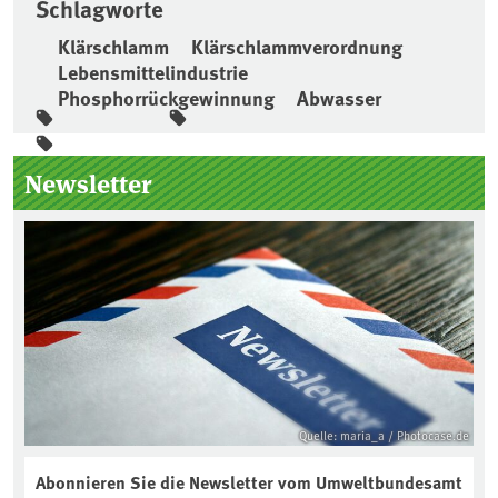
Schlagworte
Klärschlamm
Klärschlammverordnung
Lebensmittelindustrie
Phosphorrückgewinnung
Abwasser
Seitenleiste
Newsletter
Quelle: maria_a / Photocase.de
Abonnieren Sie die Newsletter vom Umweltbundesamt