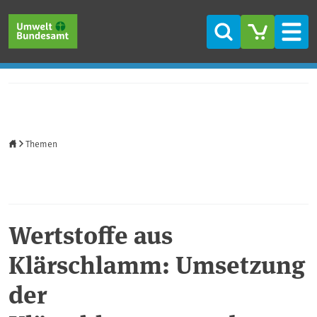
Direkt zum Inhalt
Direkt zum Hauptmenü
Direkt zur Fußzeile
Suche
Men
Startseite
Themen
Wertstoffe aus
Klärschlamm: Umsetzung
der