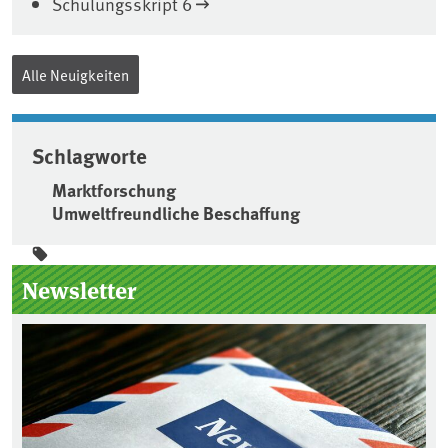
Schulungsskript 6
Alle Neuigkeiten
Schlagworte
Marktforschung
Umweltfreundliche Beschaffung
Seitenleiste
Newsletter