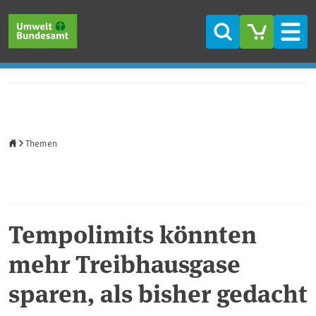
Direkt zum Inhalt
Direkt zum Hauptmenü
Direkt zur Fußzeile
Suche
Men
Startseite
Themen
Tempolimits könnten
mehr Treibhausgase
sparen, als bisher gedacht