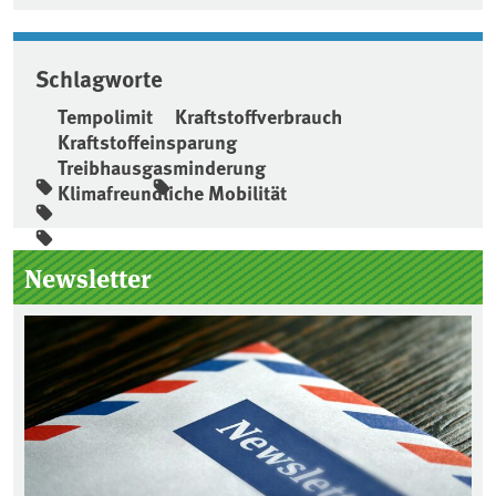
Schlagworte
Tempolimit
Kraftstoffverbrauch
Kraftstoffeinsparung
Treibhausgasminderung
Klimafreundliche Mobilität
Seitenleiste
Newsletter