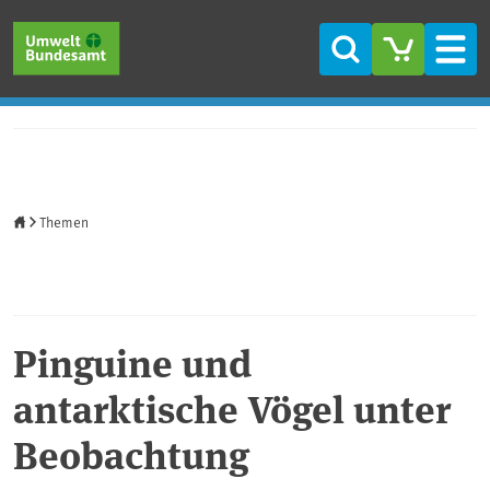
Direkt zum Inhalt
Direkt zum Hauptmenü
Direkt zur Fußzeile
Suche
Men
Startseite
Themen
Pinguine und
antarktische Vögel unter
Beobachtung