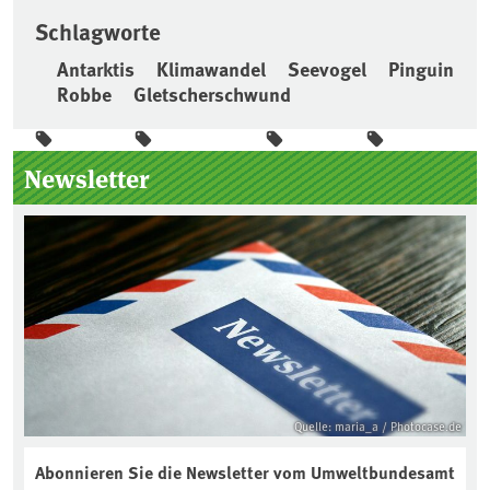
Schlagworte
Antarktis
Klimawandel
Seevogel
Pinguin
Robbe
Gletscherschwund
Seitenleiste
Newsletter
Quelle: maria_a / Photocase.de
Abonnieren Sie die Newsletter vom Umweltbundesamt