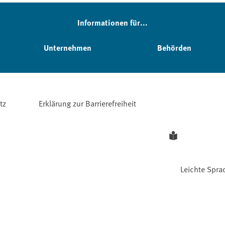
Informationen für...
Unternehmen
Behörden
tz
Erklärung zur Barrierefreiheit
Leichte Spra
Facebook
YouTube
Instagram
LinkedIn
Mastodon
Bluesky