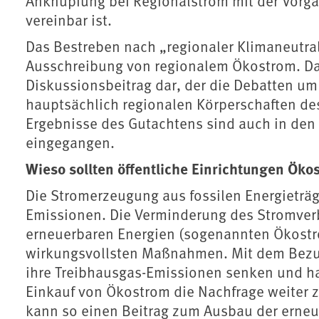
Anknüpfung bei Regionalstrom mit der Vorg
vereinbar ist.
Das Bestreben nach „regionaler Klimaneutralit
Ausschreibung von regionalem Ökostrom. Das
Diskussionsbeitrag dar, der die Debatten um
hauptsächlich regionalen Körperschaften des
Ergebnisse des Gutachtens sind auch in den
eingegangen.
Wieso sollten öffentliche Einrichtungen Ök
Die Stromerzeugung aus fossilen Energieträ
Emissionen. Die Verminderung des Stromver
erneuerbaren Energien (sogenannten Ökostr
wirkungsvollsten Maßnahmen. Mit dem Bezug
ihre Treibhausgas-Emissionen senken und hat
Einkauf von Ökostrom die Nachfrage weiter 
kann so einen Beitrag zum Ausbau der erne