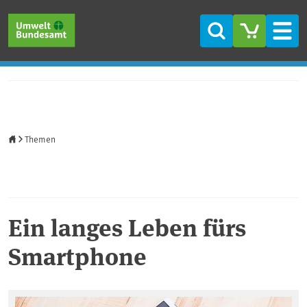
Direkt zum Inhalt
Direkt zum Hauptmenü
Direkt zur Fußzeile
Suche
Men
Startseite
Themen
Ein langes Leben fürs
Smartphone