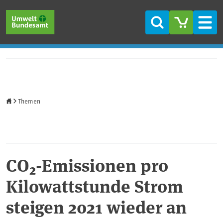
Direkt zum Inhalt
Direkt zum Hauptmenü
Direkt zur Fußzeile
Suche
Men
Startseite
Themen
CO₂-Emissionen pro
Kilowattstunde Strom
steigen 2021 wieder an