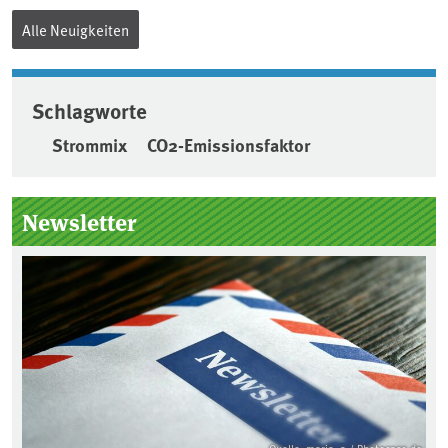
Alle Neuigkeiten
Schlagworte
Strommix
CO2-Emissionsfaktor
Seitenleiste
Newsletter