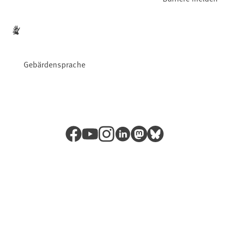
Gebärdensprache
Facebook
YouTube
Instagram
LinkedIn
Mastodon
Bluesky