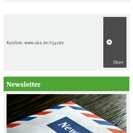
Kurzlink:
www.uba.de/t342de
Oben
Seitenleiste
Newsletter