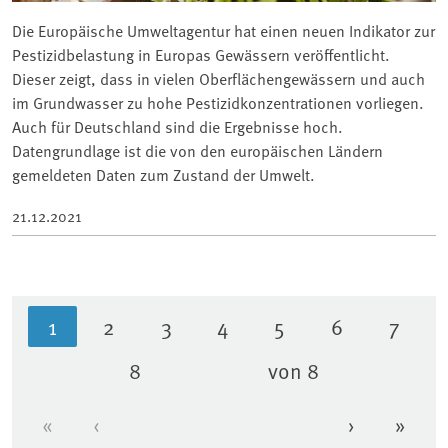
Die Europäische Umweltagentur hat einen neuen Indikator zur
Pestizidbelastung in Europas Gewässern veröffentlicht.
Dieser zeigt, dass in vielen Oberflächengewässern und auch
im Grundwasser zu hohe Pestizidkonzentrationen vorliegen.
Auch für Deutschland sind die Ergebnisse hoch.
Datengrundlage ist die von den europäischen Ländern
gemeldeten Daten zum Zustand der Umwelt.
21.12.2021
1
2
3
4
5
6
7
Aktuelle Seite
Seite
Seite
Seite
Seite
Seite
Seite
8
von 8
Seite
«
‹
›
»
Erste Seite
Vorherige Seite
Nächste Se
Letzt