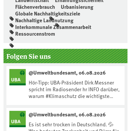
Landwirtschaft
Ernährungssicherheit
Flächenverbrauch
Urbanisierung
Globale Nachhaltigkeitsziele
Nachhaltige Landnutzung
Interkommunale Zusammenarbeit
Ressourcenstrom
Seitenleiste
Folgen Sie uns
@Umweltbundesamt, 06.08.2026
Hör-Tipp: UBA-Präsident Dirk Messner
spricht im Radiosender hr INFO darüber,
warum #Klimaschutz die wichtigste
Maßnahme gegen #Hitze ist und wie wir
uns an Klimafolgen anpassen können:
@Umweltbundesamt, 06.08.2026
https://www.ardsounds.de/episode/urn
:ard:episode:0e7cf1c4b819c26d/
Es ist sehr trocken in Deutschland. 💦
Was bedeuten Trockenheit und Dürre für