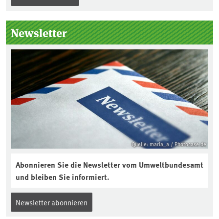
„Boden des Jahres“ vorgestellt. Das UBA
unterstützt die Aktion. Wer sitzt im
Kuratorium, wie wird der Boden des
Newsletter
Jahres ausgewählt und was passiert
eigentlich während eines solchen
Bodenjahres? Infos dazu gibt es im
aktuellen Podcast „Soilcast“. Jetzt
reinhören:
https://soilcast.de/interview/sc202-
interview-die-kuer-der-krume/
Quelle: maria_a / Photocase.de
Abonnieren Sie die Newsletter vom Umweltbundesamt
und bleiben Sie informiert.
Newsletter abonnieren