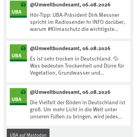
@Umweltbundesamt, 06.08.2026
Hör-Tipp: UBA-Präsident Dirk Messner
spricht im Radiosender hr INFO darüber,
warum #Klimaschutz die wichtigste
Maßnahme gegen #Hitze ist und wie wir
uns an Klimafolgen anpassen können:
@Umweltbundesamt, 06.08.2026
https://www.ardsounds.de/episode/urn
:ard:episode:0e7cf1c4b819c26d/
Es ist sehr trocken in Deutschland. 💦
Was bedeuten Trockenheit und Dürre für
Vegetation, Grundwasser und
Landwirtschaft? Ist das bereits der
Klimawandel? Und wie können wir uns
@Umweltbundesamt, 06.08.2026
anpassen?🤔Antworten auf diese und
weitere Fragen auf unserer Webseite:
Die Vielfalt der Böden in Deutschland ist
www.uba.de/trockenheit #Trockenheit
groß. Um mehr Licht in die Welt unter
#Klimawandel
unseren Füßen zu bringen, wird jedes
Jahr am 5. Dezember, dem
Internationalen Tag des Bodens, der
UBA auf Mastodon