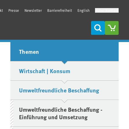
kt
Presse
Newsletter
Barrierefreiheit
English
Hoher Kontrast
Suche
Seitenleiste
Themen
Wirtschaft | Konsum
Umweltfreundliche Beschaffung
Umweltfreundliche Beschaffung -
Einführung und Umsetzung