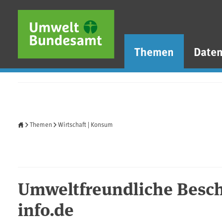
Direkt zum Inhalt
Direkt zum Hauptmenü
Direkt zur Fußzeile
Themen
Date
Startseite
Themen
Wirtschaft | Konsum
Umweltfreundliche Besch
info.de