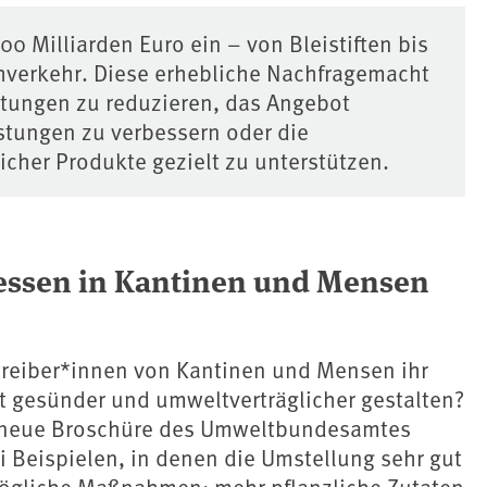
500 Milliarden Euro ein – von Bleistiften bis
hverkehr. Diese erhebliche Nachfragemacht
tungen zu reduzieren, das Angebot
stungen zu verbessern oder die
cher Produkte gezielt zu unterstützen.
haffung
essen in Kantinen und Mensen
reiber*innen von Kantinen und Mensen ihr
 gesünder und umweltverträglicher gestalten?
e neue Broschüre des Umweltbundesamtes
 Beispielen, in denen die Umstellung sehr gut
Mögliche Maßnahmen: mehr pflanzliche Zutaten