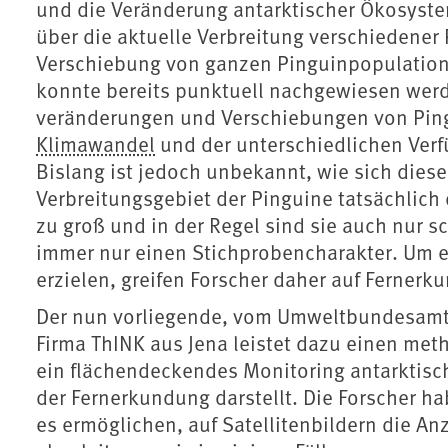
und die Veränderung antarktischer Ökosyste
über die aktuelle Verbreitung verschiedene
Verschiebung von ganzen Pinguinpopulation
konnte bereits punktuell nachgewiesen werde
veränderungen und Verschiebungen von Ping
Klimawandel
und der unterschiedlichen Ve
Bislang ist jedoch unbekannt, wie sich die
Verbreitungsgebiet der Pinguine tatsächlich d
zu groß und in der Regel sind sie auch nur 
immer nur einen Stichprobencharakter. Um
erzielen, greifen Forscher daher auf Ferner
Der nun vorliegende, vom Umweltbundesamt 
Firma ThINK aus Jena leistet dazu einen met
ein flächendeckendes Monitoring antarktisch
der Fernerkundung darstellt. Die Forscher h
es ermöglichen, auf Satellitenbildern die An