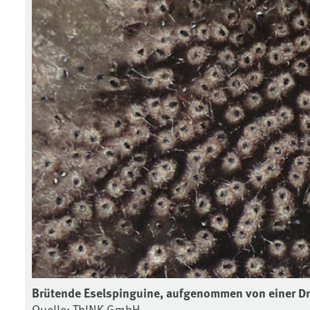
Brütende Eselspinguine, aufgenommen von einer D
Quelle: ThINK GmbH