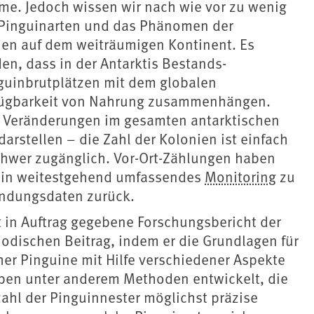
me. Jedoch wissen wir nach wie vor zu wenig
r Pinguinarten und das Phänomen der
en auf dem weiträumigen Kontinent. Es
n, dass in der Antarktis Bestands-
uinbrutplätzen mit dem globalen
rfügbarkeit von Nahrung zusammenhängen.
se Veränderungen im gesamten antarktischen
arstellen – die Zahl der Kolonien ist einfach
schwer zugänglich. Vor-Ort-Zählungen haben
 ein weitestgehend umfassendes
Monitoring
zu
kundungsdaten zurück.
in Auftrag gegebene Forschungsbericht der
hodischen Beitrag, indem er die Grundlagen für
er Pinguine mit Hilfe verschiedener Aspekte
aben unter anderem Methoden entwickelt, die
zahl der Pinguinnester möglichst präzise