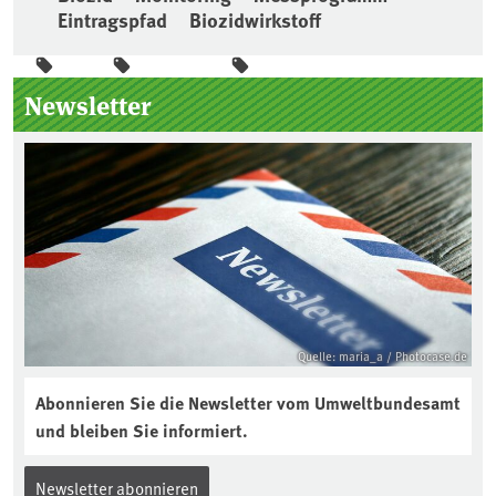
Eintragspfad
Biozidwirkstoff
Seitenleiste
Newsletter
Quelle: maria_a / Photocase.de
Abonnieren Sie die Newsletter vom Umweltbundesamt
und bleiben Sie informiert.
Newsletter abonnieren