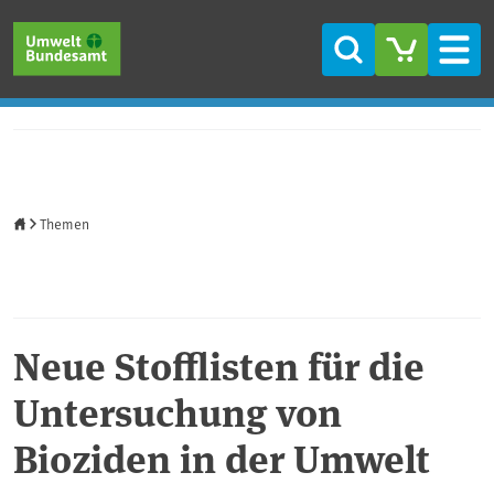
Direkt zum Inhalt
Direkt zum Hauptmenü
Direkt zur Fußzeile
Suche
Men
Startseite
Themen
Neue Stofflisten für die
Untersuchung von
Bioziden in der Umwelt