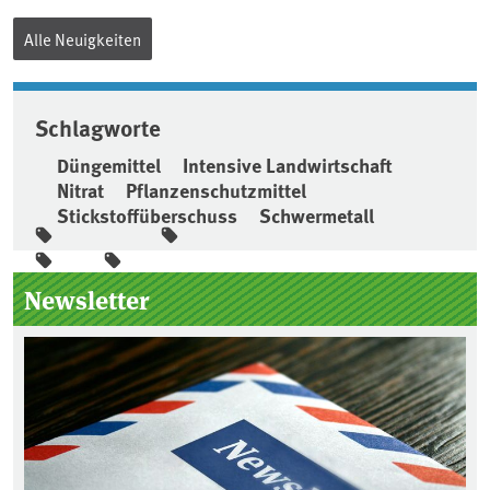
Alle Neuigkeiten
Schlagworte
Düngemittel
Intensive Landwirtschaft
Nitrat
Pflanzenschutzmittel
Stickstoffüberschuss
Schwermetall
Seitenleiste
Newsletter