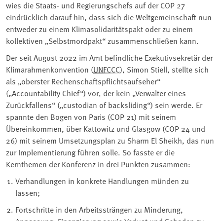
wies die Staats- und Regierungschefs auf der COP 27
eindrücklich darauf hin, dass sich die Weltgemeinschaft nun
entweder zu einem Klimasolidaritätspakt oder zu einem
kollektiven „Selbstmordpakt“ zusammenschließen kann.
Der seit August 2022 im Amt befindliche Exekutivsekretär der
Klimarahmenkonvention (
UNFCCC
), Simon Stiell, stellte sich
als „oberster Rechenschaftspflichtsaufseher“
(„Accountability Chief“) vor, der kein „Verwalter eines
Zurückfallens“ („custodian of backsliding“) sein werde. Er
spannte den Bogen von Paris (COP 21) mit seinem
Übereinkommen, über Kattowitz und Glasgow (COP 24 und
26) mit seinem Umsetzungsplan zu Sharm El Sheikh, das nun
zur Implementierung führen solle. So fasste er die
Kernthemen der Konferenz in drei Punkten zusammen:
Verhandlungen in konkrete Handlungen münden zu
lassen;
Fortschritte in den Arbeitssträngen zu Minderung,
Anpassung, Finanzierung sowie Verlust und Schaden zu