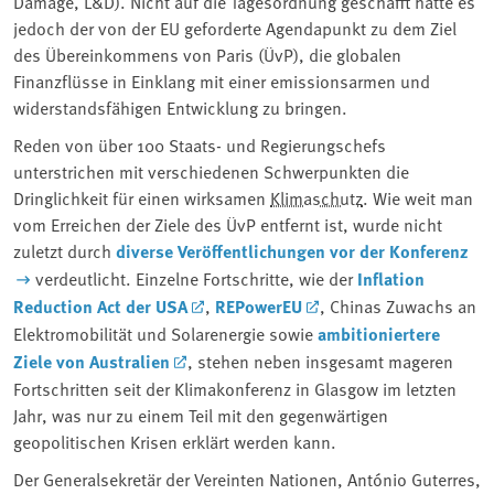
Damage, L&D). Nicht auf die Tagesordnung geschafft hatte es
jedoch der von der EU geforderte Agendapunkt zu dem Ziel
des Übereinkommens von Paris (ÜvP), die globalen
Finanzflüsse in Einklang mit einer emissionsarmen und
widerstandsfähigen Entwicklung zu bringen.
Reden von über 100 Staats- und Regierungschefs
unterstrichen mit verschiedenen Schwerpunkten die
Dringlichkeit für einen wirksamen
Klimaschutz
. Wie weit man
vom Erreichen der Ziele des ÜvP entfernt ist, wurde nicht
zuletzt durch
diverse Veröffentlichungen vor der Konferenz
verdeutlicht. Einzelne Fortschritte, wie der
Inflation
Reduction Act der USA
,
REPowerEU
, Chinas Zuwachs an
Elektromobilität und Solarenergie sowie
ambitioniertere
Ziele von Australien
, stehen neben insgesamt mageren
Fortschritten seit der Klimakonferenz in Glasgow im letzten
Jahr, was nur zu einem Teil mit den gegenwärtigen
geopolitischen Krisen erklärt werden kann.
Der Generalsekretär der Vereinten Nationen, António Guterres,