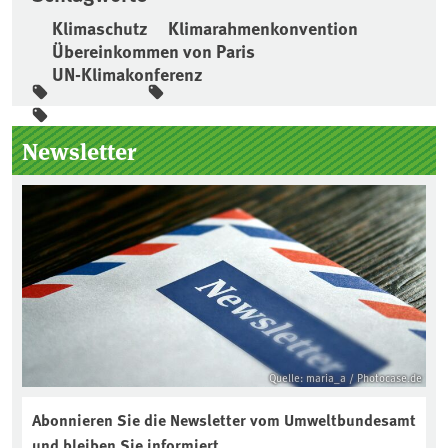
Klimaschutz
Klimarahmenkonvention
Übereinkommen von Paris
UN-Klimakonferenz
Seitenleiste
Newsletter
Quelle: maria_a / Photocase.de
Abonnieren Sie die Newsletter vom Umweltbundesamt
und bleiben Sie informiert.