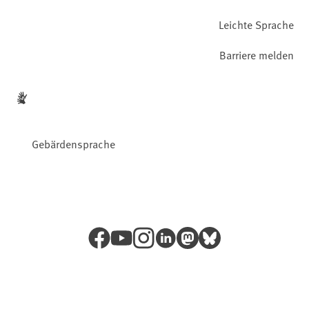
Leichte Sprache
Barriere melden
Gebärdensprache
Facebook
YouTube
Instagram
LinkedIn
Mastodon
Bluesky