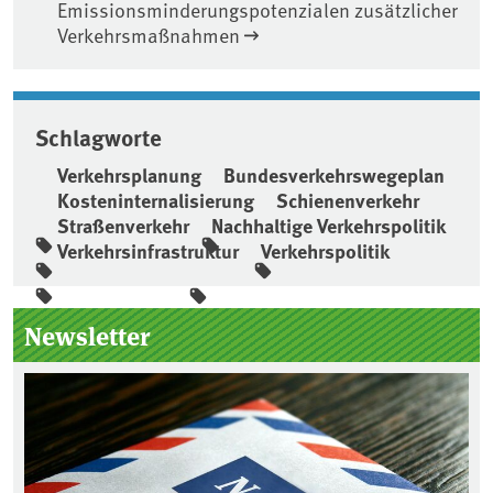
Emissionsminderungspotenzialen zusätzlicher
Verkehrsmaßnahmen
Schlagworte
Verkehrsplanung
Bundesverkehrswegeplan
Kosteninternalisierung
Schienenverkehr
Straßenverkehr
Nachhaltige Verkehrspolitik
Verkehrsinfrastruktur
Verkehrspolitik
Seitenleiste
Newsletter