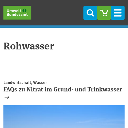
Direkt zum Inhalt
Direkt zum Hauptmenü
Direkt zur Fußzeile
Suche
Men
Rohwasser
Landwirtschaft, Wasser
FAQs zu Nitrat im Grund- und Trinkwasser