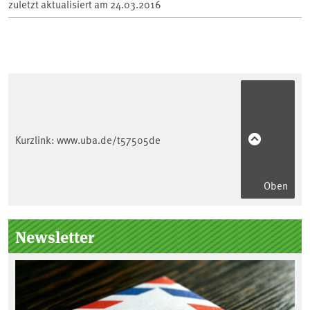
zuletzt aktualisiert am
24.03.2016
Kurzlink:
www.uba.de/t57505de
Oben
Seitenleiste
Newsletter