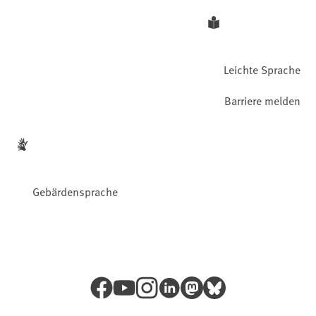
Leichte Sprache
Barriere melden
Gebärdensprache
Facebook
YouTube
Instagram
LinkedIn
Mastodon
Bluesky