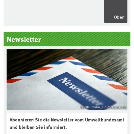
Oben
Seitenleiste
Newsletter
Quelle: maria_a / Photocase.de
Abonnieren Sie die Newsletter vom Umweltbundesamt
und bleiben Sie informiert.