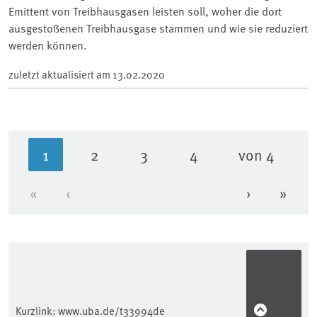
Emittent von Treibhausgasen leisten soll, woher die dort
ausgestoßenen Treibhausgase stammen und wie sie reduziert
werden können.
zuletzt aktualisiert am
13.02.2020
1
2
3
4
von 4
Aktuelle Seite
Seite
Seite
Seite
«
‹
›
»
Erste Seite
Vorherige Seite
Nächste Se
Letzt
Kurzlink:
www.uba.de/t33994de