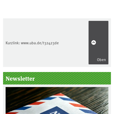
Kurzlink:
www.uba.de/t32423de
Oben
Seitenleiste
Newsletter