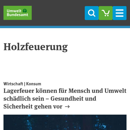
Direkt zum Inhalt
Direkt zum Hauptmenü
Direkt zur Fußzeile
Suche
Men
Holzfeuerung
Wirtschaft | Konsum
Lagerfeuer können für Mensch und Umwelt
schädlich sein – Gesundheit und
Sicherheit gehen vor