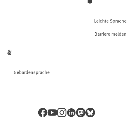
Leichte Sprache
Barriere melden
Gebärdensprache
Facebook
YouTube
Instagram
LinkedIn
Mastodon
Bluesky