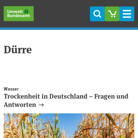
Direkt zum Inhalt
Direkt zum Hauptmenü
Direkt zur Fußzeile
Suche
Men
Dürre
Wasser
Trockenheit in Deutschland – Fragen und
Antworten