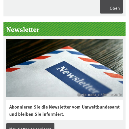
Oben
Seitenleiste
Newsletter
Quelle: maria_a / Photocase.de
Abonnieren Sie die Newsletter vom Umweltbundesamt
und bleiben Sie informiert.
Newsletter abonnieren