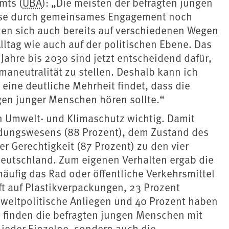
mts (
UBA
): „Die meisten der befragten jungen
rise durch gemeinsames Engagement noch
zen sich auch bereits auf verschiedenen Wegen
lltag wie auch auf der politischen Ebene. Das
ahre bis 2030 sind jetzt entscheidend dafür,
maneutralität zu stellen. Deshalb kann ich
 eine deutliche Mehrheit findet, dass die
ngen junger Menschen hören sollte.“
n Umwelt- und Klimaschutz wichtig. Damit
dungswesens (88 Prozent), dem Zustand des
r Gerechtigkeit (87 Prozent) zu den vier
eutschland. Zum eigenen Verhalten ergab die
äufig das Rad oder öffentliche Verkehrsmittel
oft auf Plastikverpackungen, 23 Prozent
mweltpolitische Anliegen und 40 Prozent haben
i finden die befragten jungen Menschen mit
 jeder Einzelne, sondern auch die