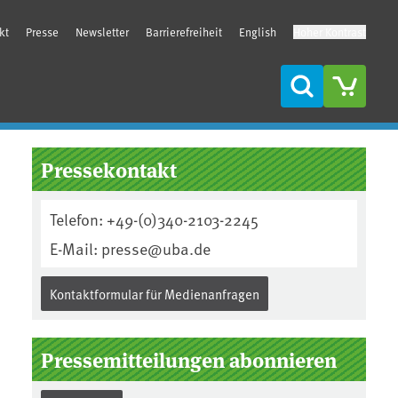
kt
Presse
Newsletter
Barrierefreiheit
English
Hoher Kontrast
Suche
Seitenleiste
Pressekontakt
Telefon: +49-(0)340-2103-2245
E-Mail: presse@uba.de
Kontaktformular für Medienanfragen
Pressemitteilungen abonnieren