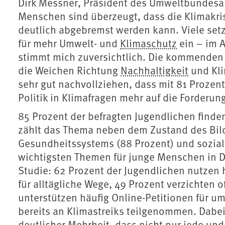
Dirk Messner, Präsident des Umweltbundesa
Menschen sind überzeugt, dass die Klimak
deutlich abgebremst werden kann. Viele set
für mehr Umwelt- und
Klimaschutz
ein – im A
stimmt mich zuversichtlich. Die kommenden J
die Weichen Richtung
Nachhaltigkeit
und Kli
sehr gut nachvollziehen, dass mit 81 Prozent
Politik in Klimafragen mehr auf die Forderu
85 Prozent der befragten Jugendlichen finde
zählt das Thema neben dem Zustand des Bil
Gesundheitssystems (88 Prozent) und soziale
wichtigsten Themen für junge Menschen in D
Studie: 62 Prozent der Jugendlichen nutzen h
für alltägliche Wege, 49 Prozent verzichten 
unterstützen häufig Online-Petitionen für u
bereits an Klimastreiks teilgenommen. Dabe
deutlicher Mehrheit, dass nicht nur jede und