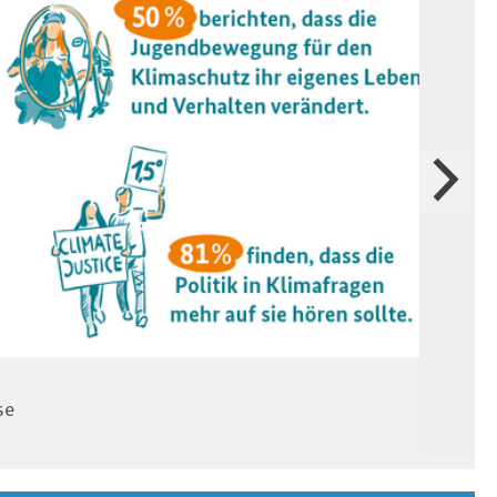
Weiter
Zuk
se
Que
Bil