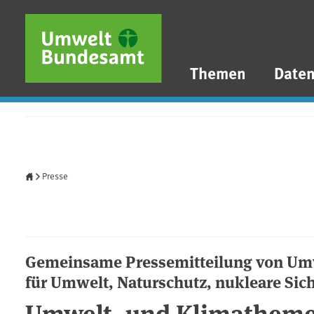
Direkt zum Inhalt
Direkt zum Hauptmenü
Direkt zur Fußzeile
Themen
Date
Startseite
Presse
Gemeinsame Pressemitteilung von U
für Umwelt, Naturschutz, nukleare Sic
Umwelt- und Klimatheme