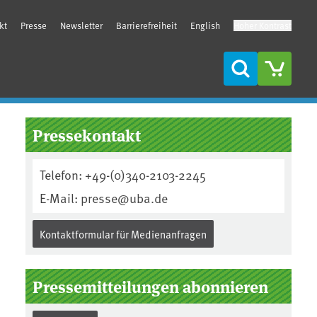
kt
Presse
Newsletter
Barrierefreiheit
English
Hoher Kontrast
Suche
Seitenleiste
Pressekontakt
Telefon: +49-(0)340-2103-2245
E-Mail: presse@uba.de
Kontaktformular für Medienanfragen
Pressemitteilungen abonnieren