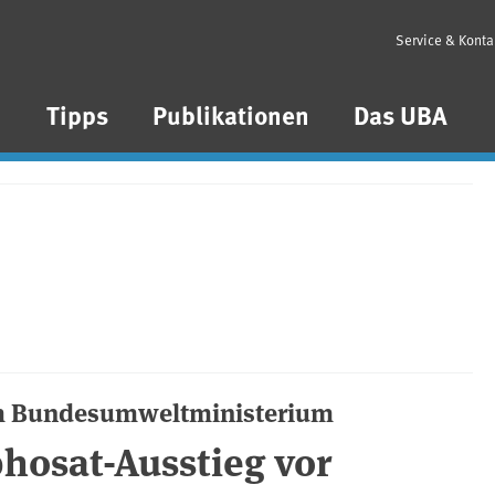
Service & Konta
n
Tipps
Publikationen
Das UBA
m Bundesumweltministerium
phosat-Ausstieg vor