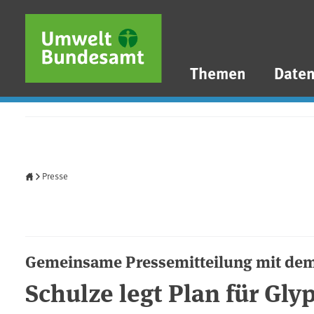
Direkt zum Inhalt
Direkt zum Hauptmenü
Direkt zur Fußzeile
Themen
Date
Startseite
Presse
Gemeinsame Pressemitteilung mit de
Schulze legt Plan für Gly