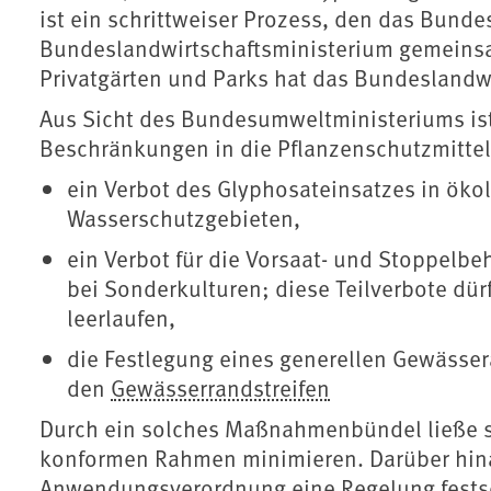
ist ein schrittweiser Prozess, den das Bun
Bundeslandwirtschaftsministerium gemeinsam 
Privatgärten und Parks hat das Bundeslandwi
Aus Sicht des Bundesumweltministeriums ist
Beschränkungen in die Pflanzenschutzmit
ein Verbot des Glyphosateinsatzes in öko
Wasserschutzgebieten,
ein Verbot für die Vorsaat- und Stoppelb
bei Sonderkulturen; diese Teilverbote d
leerlaufen,
die Festlegung eines generellen Gewässe
den
Gewässerrandstreifen
Durch ein solches Maßnahmenbündel ließe si
konformen Rahmen minimieren. Darüber hin
Anwendungsverordnung eine Regelung festsc