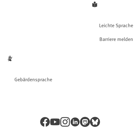
Leichte Sprache
Barriere melden
Gebärdensprache
Facebook
YouTube
Instagram
LinkedIn
Mastodon
Bluesky