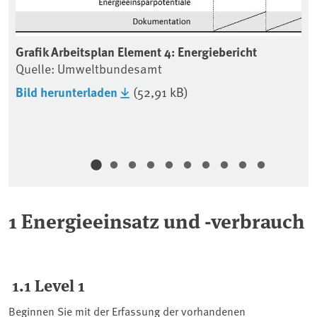
Grafik Arbeitsplan Element 4: Energiebericht
Gr
Quelle: Umweltbundesamt
Qu
Bild herunterladen
(52,91 kB)
Bi
Do
En
1 Energieeinsatz und -verbrauch
1.1 Level 1
Beginnen Sie mit der Erfassung der vorhandenen