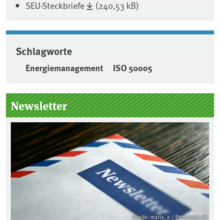
SEU-Steckbriefe
(240,53 kB)
Schlagworte
Energiemanagement
ISO 50005
Seitenleiste
Newsletter
Quelle: maria_a / Photocase.de