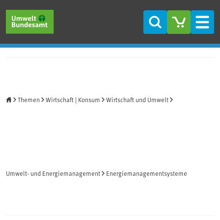
Direkt zum Inhalt
Direkt zum Hauptmenü
Direkt zur Fußzeile
Suche
Men
Startseite
Themen
Wirtschaft | Konsum
Wirtschaft und Umwelt
Umwelt- und Energiemanagement
Energiemanagementsysteme