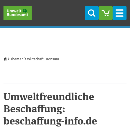
Direkt zum Inhalt
Direkt zum Hauptmenü
Direkt zur Fußzeile
Suche
Men
Startseite
Themen
Wirtschaft | Konsum
Umweltfreundliche
Beschaffung:
beschaffung-info.de