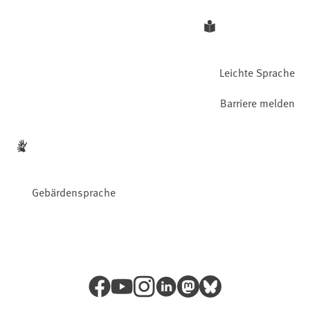
Leichte Sprache
Barriere melden
Gebärdensprache
Facebook
YouTube
Instagram
LinkedIn
Mastodon
Bluesky