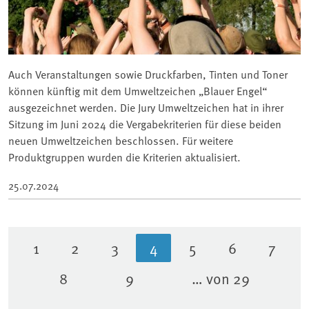
Auch Veranstaltungen sowie Druckfarben, Tinten und Toner
können künftig mit dem Umweltzeichen „Blauer Engel“
ausgezeichnet werden. Die Jury Umweltzeichen hat in ihrer
Sitzung im Juni 2024 die Vergabekriterien für diese beiden
neuen Umweltzeichen beschlossen. Für weitere
Produktgruppen wurden die Kriterien aktualisiert.
25.07.2024
1
2
3
4
5
6
7
Seite
Seite
Seite
Aktuelle Seite
Seite
Seite
Seite
8
9
… von 29
Seite
Seite