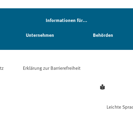
Informationen für...
Unternehmen
Behörden
tz
Erklärung zur Barrierefreiheit
Leichte Spra
Facebook
YouTube
Instagram
LinkedIn
Mastodon
Bluesky