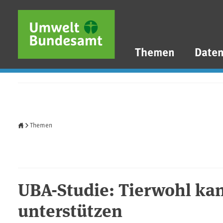
Direkt zum Inhalt
Direkt zum Hauptmenü
Direkt zur Fußzeile
Themen
Date
Startseite
Themen
UBA-Studie: Tierwohl ka
unterstützen