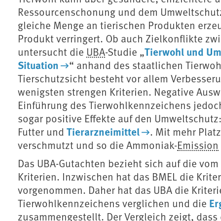
Ressourcenschonung und dem Umweltschutz d
gleiche Menge an tierischen Produkten erze
Produkt verringert. Ob auch Zielkonflikte z
Tierwohl und Umw
untersucht die
UBA
-Studie „
Situation
“ anhand des staatlichen Tierwo
Tierschutzsicht besteht vor allem Verbesser
wenigsten strengen Kriterien. Negative Ausw
Einführung des Tierwohlkennzeichens jedoch
sogar positive Effekte auf den Umweltschutz
Tierarzneimittel
Futter und
. Mit mehr Platz
verschmutzt und so die Ammoniak-
Emission
Das UBA-Gutachten bezieht sich auf die vom 
Kriterien. Inzwischen hat das BMEL die Krite
vorgenommen. Daher hat das UBA die Kriterie
Er
Tierwohlkennzeichens verglichen und die
zusammengestellt. Der Vergleich zeigt, das