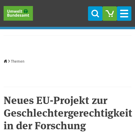
Direkt zum Inhalt
Direkt zum Hauptmenü
Direkt zur Fußzeile
Suche
Men
Startseite
Themen
Neues EU-Projekt zur
Geschlechtergerechtigkeit
in der Forschung