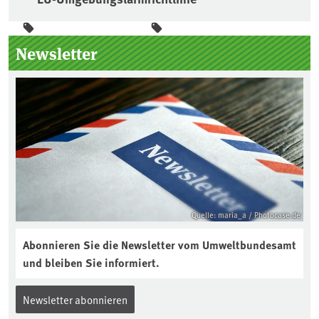
Seitenleiste
Newsletter
Quelle: maria_a / Photocase.de
Abonnieren Sie die Newsletter vom Umweltbundesamt
und bleiben Sie informiert.
Newsletter abonnieren