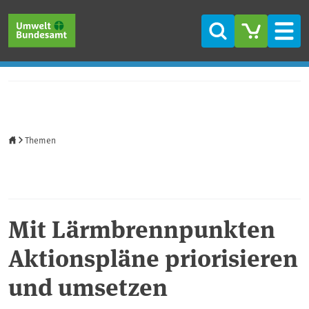
Direkt zum Inhalt
Direkt zum Hauptmenü
Direkt zur Fußzeile
Suche
Men
Startseite
Themen
Mit Lärmbrennpunkten
Aktionspläne priorisieren
und umsetzen