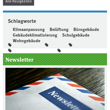
Alle Neuigkeiten
Schlagworte
Klimaanpassung
Belüftung
Bürogebäude
Gebäudeklimatisierung
Schulgebäude
Wohngebäude
Seitenleiste
Newsletter