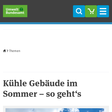
Direkt zum Inhalt
Direkt zum Hauptmenü
Direkt zur Fußzeile
Suche
Men
Startseite
Themen
Kühle Gebäude im
Sommer – so geht‘s