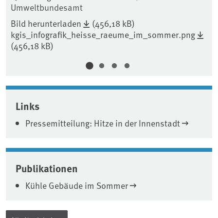
Umweltbundesamt
Um
Bild herunterladen
(456,18 kB)
Bi
_innenraums_durch_passive_massnahmen.png
kgis_infografik_heisse_raeume_im_sommer.png
kg
(456,18 kB)
Links
Pressemitteilung: Hitze in der Innenstadt
Publikationen
Kühle Gebäude im Sommer