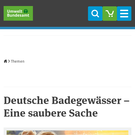
Direkt zum Inhalt
Direkt zum Hauptmenü
Direkt zur Fußzeile
Suche
Men
Startseite
Themen
Deutsche Badegewässer –
Eine saubere Sache