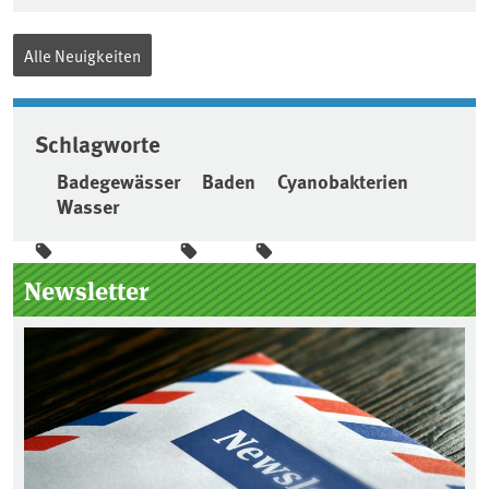
Alle Neuigkeiten
Schlagworte
Badegewässer
Baden
Cyanobakterien
Wasser
Seitenleiste
Newsletter