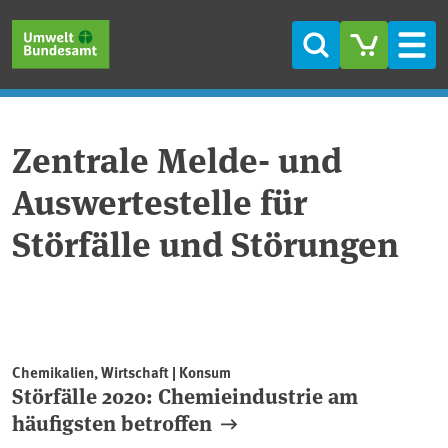
Direkt zum Inhalt
Direkt zum Hauptmenü
Direkt zur Fußzeile
Suche
Men
Zentrale Melde- und
Auswertestelle für
Störfälle und Störungen
Chemikalien, Wirtschaft | Konsum
Störfälle 2020: Chemieindustrie am
häufigsten betroffen