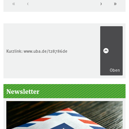
«
‹
›
»
Erste Seite
Vorherige Seite
Nächste Se
Letzt
Kurzlink:
www.uba.de/t28786de
Oben
Seitenleiste
Newsletter