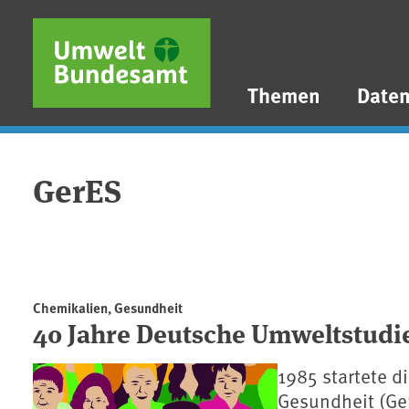
Direkt zum Inhalt
Direkt zum Hauptmenü
Direkt zur Fußzeile
Themen
Date
GerES
Chemikalien, Gesundheit
40 Jahre Deutsche Umweltstudie
1985 startete d
Gesundheit (Ger