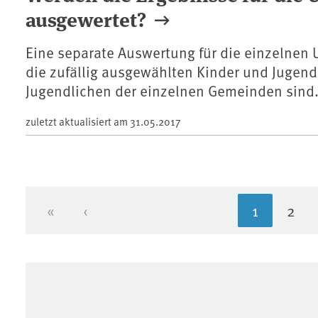
ausgewertet?
Eine separate Auswertung für die einzelnen 
die zufällig ausgewählten Kinder und Jugendl
Jugendlichen der einzelnen Gemeinden sind
zuletzt aktualisiert am
31.05.2017
«
‹
1
2
Erste Seite
Vorherige Seite
Aktuelle 
Seit