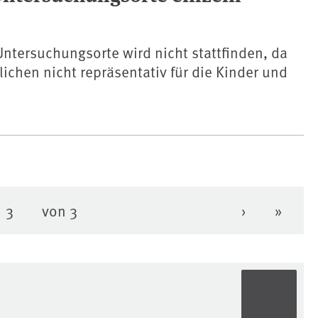
Untersuchungsorte wird nicht stattfinden, da
ichen nicht repräsentativ für die Kinder und
.
3
von 3
›
»
Seite
e
Seite
Nächste Se
Letzte