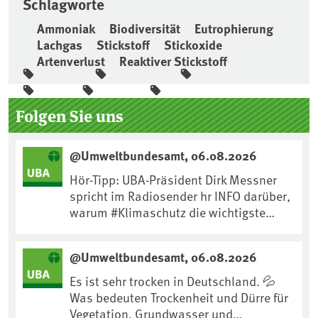
Schlagworte
Ammoniak
Biodiversität
Eutrophierung
Lachgas
Stickstoff
Stickoxide
Artenverlust
Reaktiver Stickstoff
Seitenleiste
Folgen Sie uns
@Umweltbundesamt, 06.08.2026
Hör-Tipp: UBA-Präsident Dirk Messner
spricht im Radiosender hr INFO darüber,
warum #Klimaschutz die wichtigste
Maßnahme gegen #Hitze ist und wie wir
uns an Klimafolgen anpassen können:
@Umweltbundesamt, 06.08.2026
https://www.ardsounds.de/episode/urn
:ard:episode:0e7cf1c4b819c26d/
Es ist sehr trocken in Deutschland. 💦
Was bedeuten Trockenheit und Dürre für
Vegetation, Grundwasser und