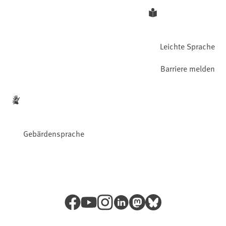
Leichte Sprache
Barriere melden
Gebärdensprache
Facebook
YouTube
Instagram
LinkedIn
Mastodon
Bluesky