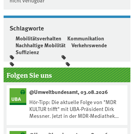
nicht verfügbar
Schlagworte
Mobilitätsverhalten
Kommunikation
Nachhaltige Mobilität
Verkehrswende
Suffizienz
Seitenleiste
Folgen Sie uns
@Umweltbundesamt, 03.08.2026
Hör-Tipp: Die aktuelle Folge von "MDR
KULTUR trifft" mit UBA-Präsident Dirk
Messner. Jetzt in der MDR-Mediathek
nachhören:
https://www.mdr.de/kultur/podcast/tri