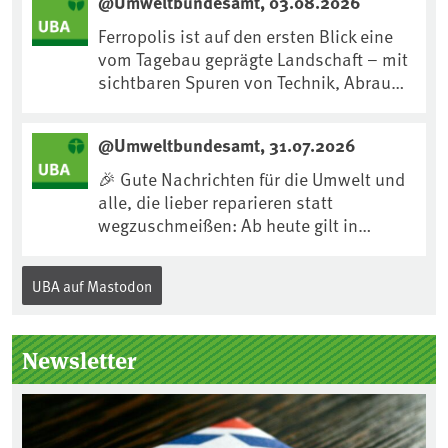
@Umweltbundesamt, 03.08.2026
fft/dirk-messner-audio-100.html
Ferropolis ist auf den ersten Blick eine
vom Tagebau geprägte Landschaft – mit
sichtbaren Spuren von Technik, Abraum
& tiefgreifenden Eingriffen in den Boden.
Doch diese Landschaft erzählt mehr als
@Umweltbundesamt, 31.07.2026
nur ihre bergbauliche Vergangenheit.
Hier lässt sich beobachten, wie sich aus
🎉 Gute Nachrichten für die Umwelt und
Kippenflächen lebendige Böden
alle, die lieber reparieren statt
entwickeln, Pflanzen Fuß fassen & neue
wegzuschmeißen: Ab heute gilt in
Lebensräume entstehen....
Deutschland für viele Elektrogeräte das
„Recht auf Reparatur“.Demnach müssen
UBA auf Mastodon
Hersteller allen Verbraucher*innen für
die folgenden Produkte – soweit
technisch möglich – nach Ablauf der
Newsletter
Gewährleistungsfrist Reparaturen zu
einem angemessenen Preis anbieten: