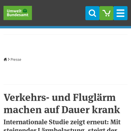
Direkt zum Inhalt
Direkt zum Hauptmenü
Direkt zur Fußzeile
Suche
Men
Startseite
Presse
Verkehrs- und Fluglärm
machen auf Dauer krank
Internationale Studie zeigt erneut: Mit
steigender Lärmbelastung, steigt der