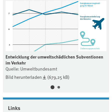
Associated content
u
Entwicklung der umweltschädlichen Subventionen
PF
im Verkehr
fi
Quelle: Umweltbundesamt
Qu
Bild herunterladen
(679,25 kB)
Bi
Links