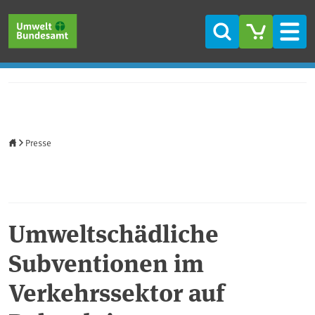
Direkt zum Inhalt
Direkt zum Hauptmenü
Direkt zur Fußzeile
Suche
Men
Startseite
Presse
Umweltschädliche
Subventionen im
Verkehrssektor auf