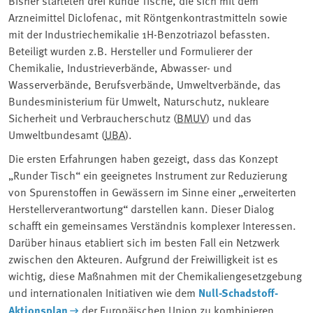
Arzneimittel Diclofenac, mit Röntgenkontrastmitteln sowie
mit der Industriechemikalie 1H-Benzotriazol befassten.
Beteiligt wurden z.B. Hersteller und Formulierer der
Chemikalie, Industrieverbände, Abwasser- und
Wasserverbände, Berufsverbände, Umweltverbände, das
Bundesministerium für Umwelt, Naturschutz, nukleare
Sicherheit und Verbraucherschutz (
BMUV
) und das
Umweltbundesamt (
UBA
).
Die ersten Erfahrungen haben gezeigt, dass das Konzept
„Runder Tisch“ ein geeignetes Instrument zur Reduzierung
von Spurenstoffen in Gewässern im Sinne einer „erweiterten
Herstellerverantwortung“ darstellen kann. Dieser Dialog
schafft ein gemeinsames Verständnis komplexer Interessen.
Darüber hinaus etabliert sich im besten Fall ein Netzwerk
zwischen den Akteuren. Aufgrund der Freiwilligkeit ist es
wichtig, diese Maßnahmen mit der Chemikaliengesetzgebung
und internationalen Initiativen wie dem
Null-Schadstoff-
Aktionsplan
der Europäischen Union zu kombinieren.