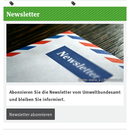
Seitenleiste
Newsletter
Quelle: maria_a / Photocase.de
Abonnieren Sie die Newsletter vom Umweltbundesamt
und bleiben Sie informiert.
Newsletter abonnieren