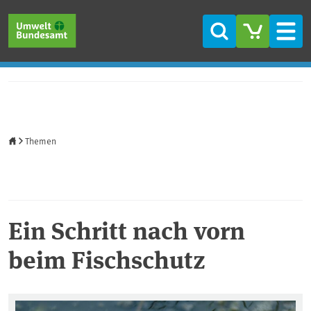
Direkt zum Inhalt
Direkt zum Hauptmenü
Direkt zur Fußzeile
Suche
Men
Startseite
Themen
Ein Schritt nach vorn
beim Fischschutz