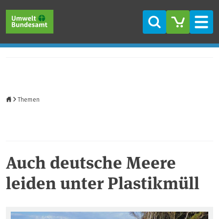
Direkt zum Inhalt
Direkt zum Hauptmenü
Direkt zur Fußzeile
Suche
Men
Startseite
Themen
Auch deutsche Meere
leiden unter Plastikmüll