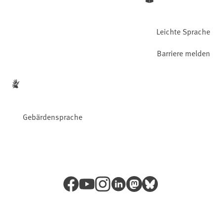
Leichte Sprache
Barriere melden
Gebärdensprache
Facebook
YouTube
Instagram
LinkedIn
Mastodon
Bluesky