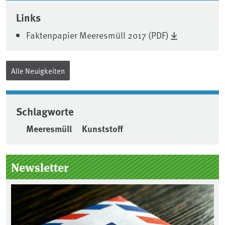
Links
Faktenpapier Meeresmüll 2017 (PDF)
Alle Neuigkeiten
Schlagworte
Meeresmüll
Kunststoff
Seitenleiste
Newsletter