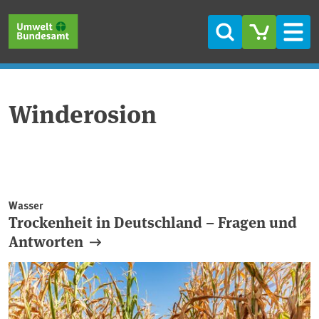
Direkt zum Inhalt
Direkt zum Hauptmenü
Direkt zur Fußzeile
Suche
Men
Winderosion
Wasser
Trockenheit in Deutschland – Fragen und
Antworten