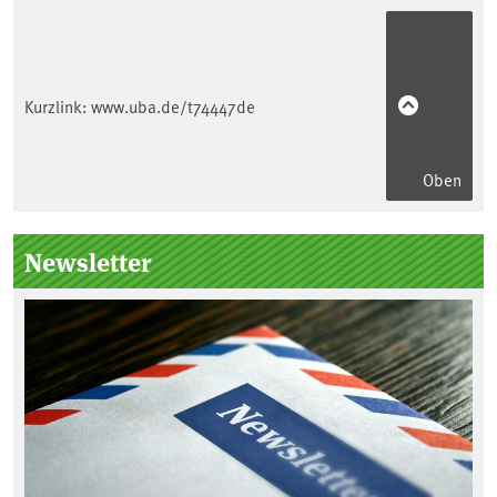
Kurzlink:
www.uba.de/t74447de
Oben
Seitenleiste
Newsletter