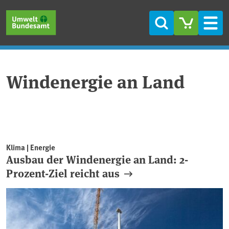
Direkt zum Inhalt
Direkt zum Hauptmenü
Direkt zur Fußzeile
Suche
Men
Windenergie an Land
Klima | Energie
Ausbau der Windenergie an Land: 2-
Prozent-Ziel reicht aus