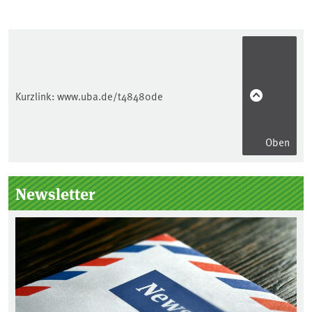
Kurzlink:
www.uba.de/t48480de
Oben
Seitenleiste
Newsletter