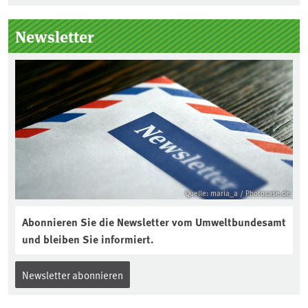
Seitenleiste
Newsletter
Quelle: maria_a / Photocase.de
Abonnieren Sie die Newsletter vom Umweltbundesamt
und bleiben Sie informiert.
Newsletter abonnieren