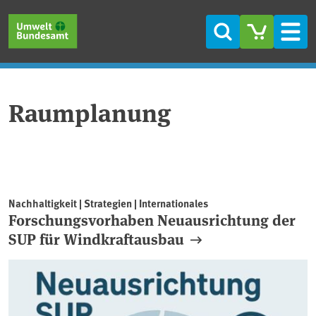
Direkt zum Inhalt
Direkt zum Hauptmenü
Direkt zur Fußzeile
Suche
Men
Raumplanung
Nachhaltigkeit | Strategien | Internationales
Forschungsvorhaben Neuausrichtung der
SUP für Windkraftausbau