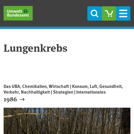
Direkt zum Inhalt
Direkt zum Hauptmenü
Direkt zur Fußzeile
Suche
Men
Lungenkrebs
Das UBA, Chemikalien, Wirtschaft | Konsum, Luft, Gesundheit,
Verkehr, Nachhaltigkeit | Strategien | Internationales
1986