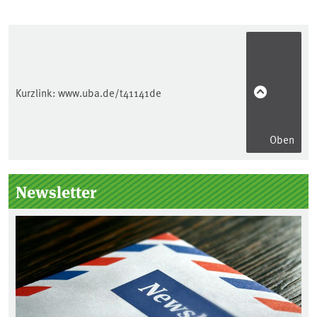
Kurzlink:
www.uba.de/t41141de
Oben
Seitenleiste
Newsletter