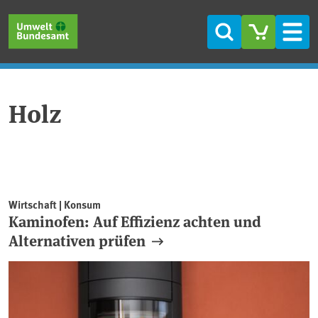
Direkt zum Inhalt
Direkt zum Hauptmenü
Direkt zur Fußzeile
Suche
Men
Holz
Wirtschaft | Konsum
Kaminofen: Auf Effizienz achten und
Alternativen prüfen