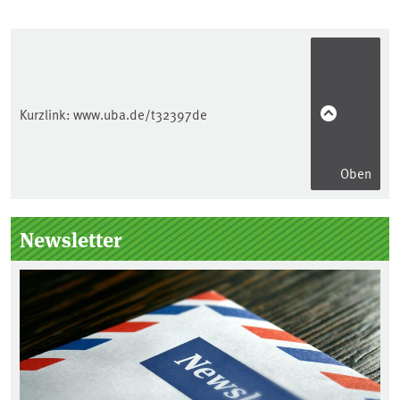
Kurzlink:
www.uba.de/t32397de
Oben
Seitenleiste
Newsletter